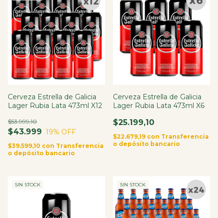
Cerveza Estrella de Galicia
Cerveza Estrella de Galicia
Lager Rubia Lata 473ml X12
Lager Rubia Lata 473ml X6
$53.999,10
$25.199,10
$43.999
19
% OFF
$22.679,19
con
Transferencia
o depósito bancario
$39.599,10
con
Transferencia
o depósito bancario
SIN STOCK
SIN STOCK