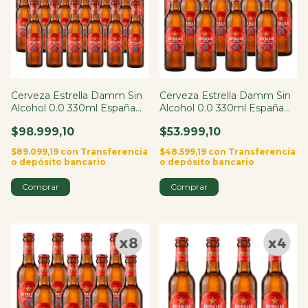
Cerveza Estrella Damm Sin
Cerveza Estrella Damm Sin
Alcohol 0.0 330ml España
Alcohol 0.0 330ml España
X24
X12
$98.999,10
$53.999,10
$89.099,19
con
Transferencia
$48.599,19
con
Transferencia
o depósito bancario
o depósito bancario