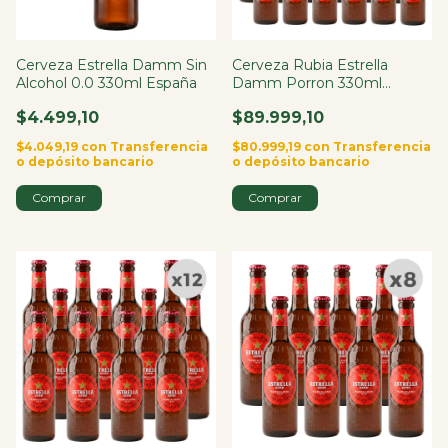
Cerveza Estrella Damm Sin
Cerveza Rubia Estrella
Alcohol 0.0 330ml España
Damm Porron 330ml
España X24
$4.499,10
$89.999,10
$4.049,19
con
Transferencia
$80.999,19
con
Transferencia
o depósito bancario
o depósito bancario