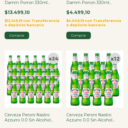
Damm Porron 330ml
Damm Porron 330ml
España X4
España
$13.499,10
$4.499,10
$12.149,19
con
Transferencia
$4.049,19
con
Transferencia
o depósito bancario
o depósito bancario
Cerveza Peroni Nastro
Cerveza Peroni Nastro
Azzurro 0.0 Sin Alcohol
Azzurro 0.0 Sin Alcohol
Botella 330ml X24
Botella 330ml X12