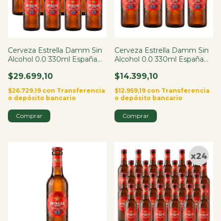
Cerveza Estrella Damm Sin
Cerveza Estrella Damm Sin
Alcohol 0.0 330ml España
Alcohol 0.0 330ml España
X8
X4
$29.699,10
$14.399,10
$26.729,19
con
Transferencia
$12.959,19
con
Transferencia
o depósito bancario
o depósito bancario