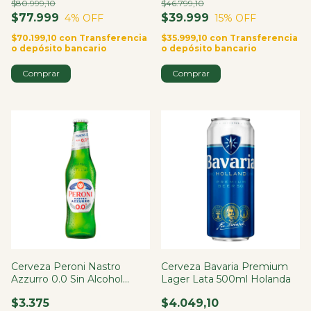
$80.999,10
$46.799,10
$77.999
$39.999
4
% OFF
15
% OFF
$70.199,10
con
Transferencia
$35.999,10
con
Transferencia
o depósito bancario
o depósito bancario
Cerveza Peroni Nastro
Cerveza Bavaria Premium
Azzurro 0.0 Sin Alcohol
Lager Lata 500ml Holanda
Botella 330ml
$3.375
$4.049,10