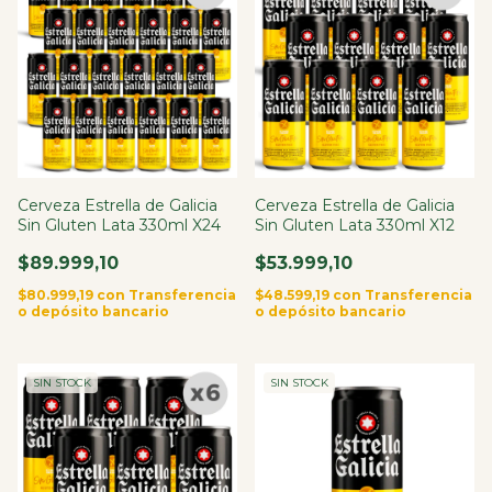
Cerveza Estrella de Galicia
Cerveza Estrella de Galicia
Sin Gluten Lata 330ml X24
Sin Gluten Lata 330ml X12
$89.999,10
$53.999,10
$80.999,19
con
Transferencia
$48.599,19
con
Transferencia
o depósito bancario
o depósito bancario
SIN STOCK
SIN STOCK