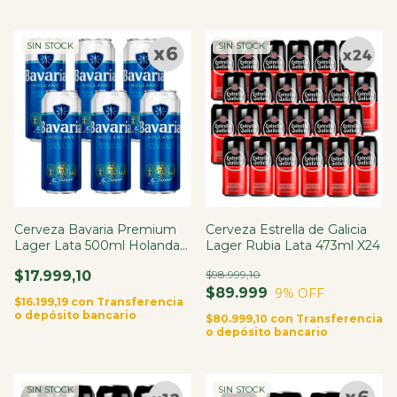
SIN STOCK
SIN STOCK
Cerveza Bavaria Premium
Cerveza Estrella de Galicia
Lager Lata 500ml Holanda
Lager Rubia Lata 473ml X24
X6
$17.999,10
$98.999,10
$89.999
9
% OFF
$16.199,19
con
Transferencia
o depósito bancario
$80.999,10
con
Transferencia
o depósito bancario
SIN STOCK
SIN STOCK