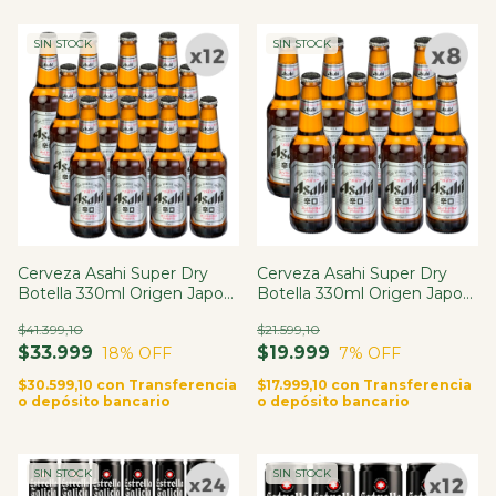
SIN STOCK
SIN STOCK
Cerveza Asahi Super Dry
Cerveza Asahi Super Dry
Botella 330ml Origen Japon
Botella 330ml Origen Japon
X12
X8
$41.399,10
$21.599,10
$33.999
$19.999
18
% OFF
7
% OFF
$30.599,10
con
Transferencia
$17.999,10
con
Transferencia
o depósito bancario
o depósito bancario
SIN STOCK
SIN STOCK