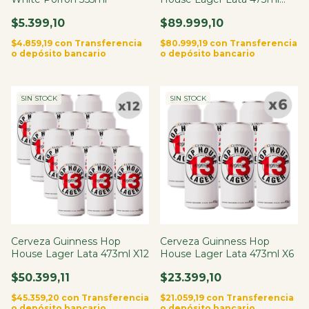
X24
$5.399,10
$89.999,10
$4.859,19
con
Transferencia
$80.999,19
con
Transferencia
o depósito bancario
o depósito bancario
SIN STOCK
SIN STOCK
Cerveza Guinness Hop
Cerveza Guinness Hop
House Lager Lata 473ml X12
House Lager Lata 473ml X6
$50.399,11
$23.399,10
$45.359,20
con
Transferencia
$21.059,19
con
Transferencia
o depósito bancario
o depósito bancario