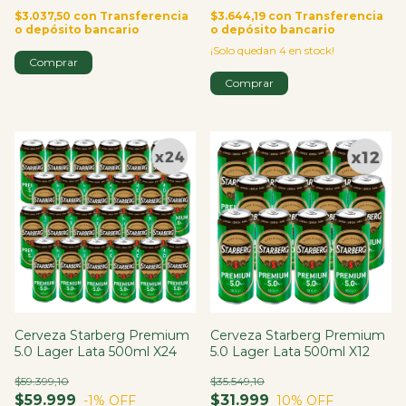
$3.037,50
con
Transferencia
$3.644,19
con
Transferencia
o depósito bancario
o depósito bancario
¡Solo quedan
4
en stock!
Cerveza Starberg Premium
Cerveza Starberg Premium
5.0 Lager Lata 500ml X24
5.0 Lager Lata 500ml X12
$59.399,10
$35.549,10
$59.999
$31.999
-1
% OFF
10
% OFF