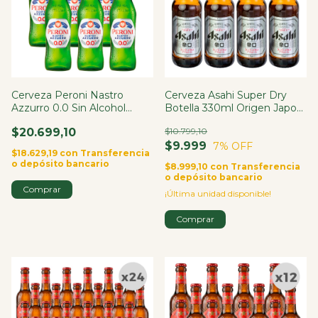
Cerveza Peroni Nastro
Cerveza Asahi Super Dry
Azzurro 0.0 Sin Alcohol
Botella 330ml Origen Japon
Botella 330ml X6
X4
$20.699,10
$10.799,10
$9.999
7
% OFF
$18.629,19
con
Transferencia
o depósito bancario
$8.999,10
con
Transferencia
o depósito bancario
¡Última unidad disponible!