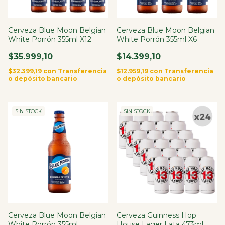
Cerveza Blue Moon Belgian
Cerveza Blue Moon Belgian
White Porrón 355ml X12
White Porrón 355ml X6
$35.999,10
$14.399,10
$32.399,19
con
Transferencia
$12.959,19
con
Transferencia
o depósito bancario
o depósito bancario
SIN STOCK
SIN STOCK
Cerveza Blue Moon Belgian
Cerveza Guinness Hop
White Porrón 355ml
House Lager Lata 473ml