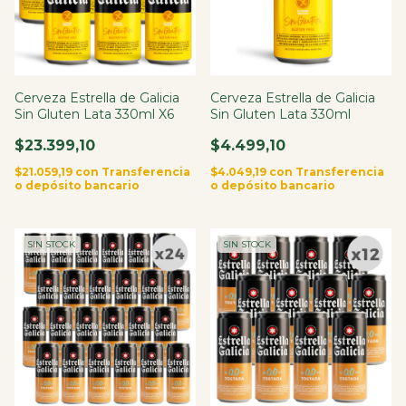
Cerveza Estrella de Galicia
Cerveza Estrella de Galicia
Sin Gluten Lata 330ml X6
Sin Gluten Lata 330ml
$23.399,10
$4.499,10
$21.059,19
con
Transferencia
$4.049,19
con
Transferencia
o depósito bancario
o depósito bancario
SIN STOCK
SIN STOCK