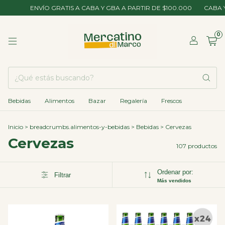
ENVÍO GRATIS A CABA Y GBA A PARTIR DE $100.000
CABA Y GBA ENVI
0
Bebidas
Alimentos
Bazar
Regalería
Frescos
Inicio
>
breadcrumbs.alimentos-y-bebidas
>
Bebidas
>
Cervezas
Cervezas
107 productos
Ordenar por:
Filtrar
Más vendidos