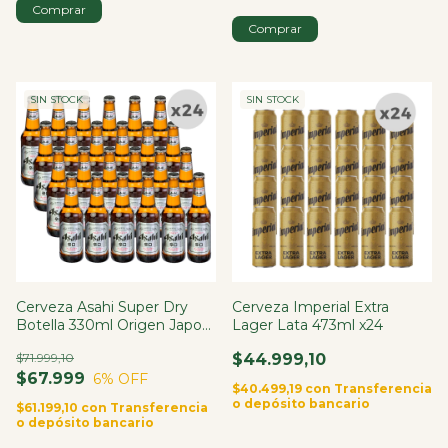
SIN STOCK
SIN STOCK
Cerveza Asahi Super Dry
Cerveza Imperial Extra
Botella 330ml Origen Japon
Lager Lata 473ml x24
X24
$71.999,10
$44.999,10
$67.999
6
% OFF
$40.499,19
con
Transferencia
o depósito bancario
$61.199,10
con
Transferencia
o depósito bancario