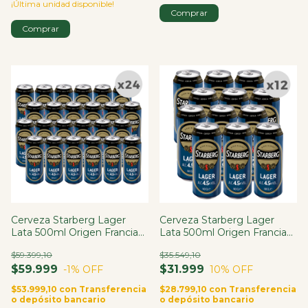
¡Última unidad disponible!
Cerveza Starberg Lager
Cerveza Starberg Lager
Lata 500ml Origen Francia
Lata 500ml Origen Francia
X24
X12
$59.399,10
$35.549,10
$59.999
$31.999
-1
% OFF
10
% OFF
$53.999,10
con
Transferencia
$28.799,10
con
Transferencia
o depósito bancario
o depósito bancario