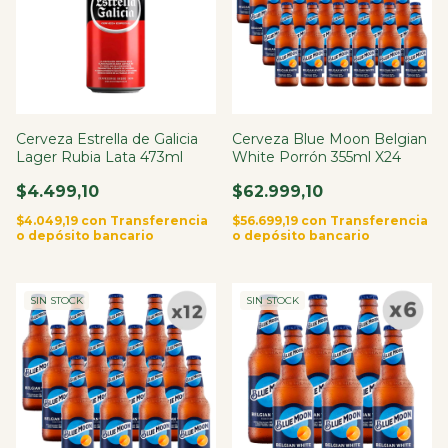
Cerveza Estrella de Galicia
Cerveza Blue Moon Belgian
Lager Rubia Lata 473ml
White Porrón 355ml X24
$4.499,10
$62.999,10
$4.049,19
con
Transferencia
$56.699,19
con
Transferencia
o depósito bancario
o depósito bancario
SIN STOCK
SIN STOCK