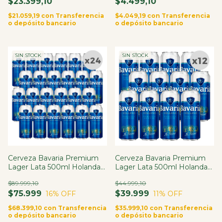
$23.399,10
$4.499,10
$21.059,19
con
Transferencia
$4.049,19
con
Transferencia
o depósito bancario
o depósito bancario
SIN STOCK
SIN STOCK
Cerveza Bavaria Premium
Cerveza Bavaria Premium
Lager Lata 500ml Holanda
Lager Lata 500ml Holanda
X24
X12
$89.999,10
$44.999,10
$75.999
$39.999
16
% OFF
11
% OFF
$68.399,10
con
Transferencia
$35.999,10
con
Transferencia
o depósito bancario
o depósito bancario