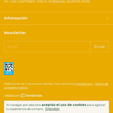
Av. Del Libertador 14814, Acassuso, Buenos Aires.
Información
Newsletter
Defensa de las y los consumidores. Para reclamos
ingresá acá.
/
Botón de
arrepentimiento
Copyright Mercatino di Marco | Almacén Gourmet, Bebidas y Bazar en
Al navegar por este sitio
aceptás el uso de cookies
para agilizar
Acassuso - 2026. Todos los derechos reservados.
tu experiencia de compra.
Entendido