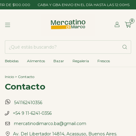
IR DE $100.000
CABA Y GBA ENVIO EN EL DÍA HASTA LAS 12:00HS
0
Bebidas
Alimentos
Bazar
Regalería
Frescos
Inicio
>
Contacto
Contacto
541162410356
+54 9 11-6241-0356
mercatinodimarco.ba@gmail.com
Av. Del Libertador 14814, Acassuso, Buenos Aires.