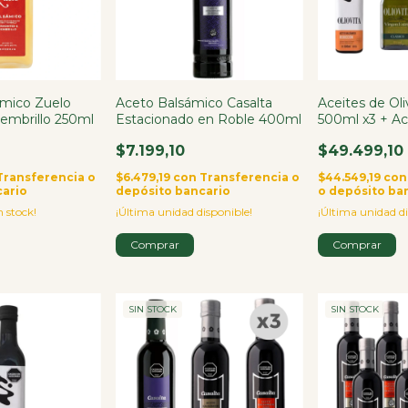
amico Zuelo
Aceto Balsámico Casalta
Aceites de Oli
Membrillo 250ml
Estacionado en Roble 400ml
500ml x3 + A
500ml
$7.199,10
$49.499,10
Transferencia o
$6.479,19
con
Transferencia o
$44.549,19
con
cario
depósito bancario
o depósito ba
 stock!
¡Última unidad disponible!
¡Última unidad di
SIN STOCK
SIN STOCK