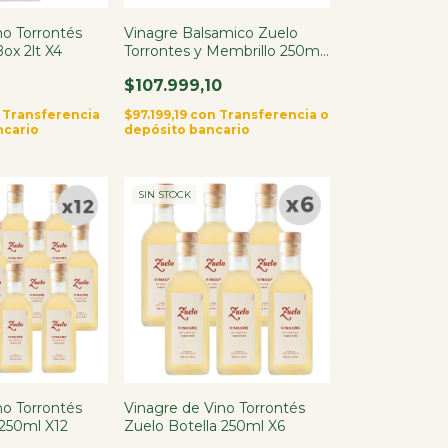
no Torrontés
Vinagre Balsamico Zuelo
ox 2lt X4
Torrontes y Membrillo 250ml
X12
$107.999,10
Transferencia
$97.199,19
con
Transferencia o
ncario
depósito bancario
SIN STOCK
no Torrontés
Vinagre de Vino Torrontés
 250ml X12
Zuelo Botella 250ml X6