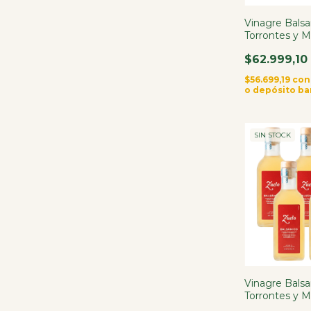
Vinagre Bals
Torrontes y M
X2
$62.999,10
$56.699,19
con
o depósito ba
SIN STOCK
Vinagre Bals
Torrontes y 
X6