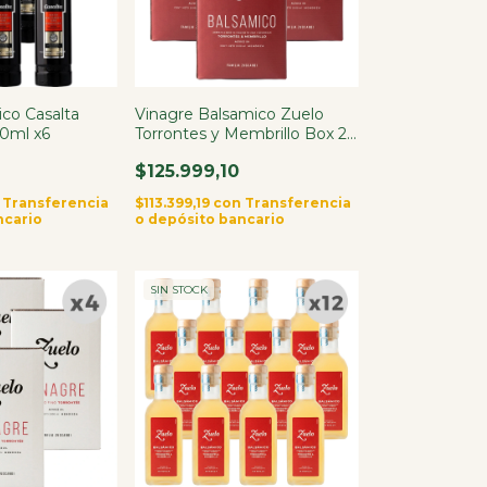
co Casalta
Vinagre Balsamico Zuelo
0ml x6
Torrontes y Membrillo Box 2lt
X4
$125.999,10
Transferencia
$113.399,19
con
Transferencia
ncario
o depósito bancario
SIN STOCK