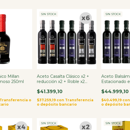
SIN STOCK
SIN STOCK
ico Millan
Aceto Casalta Clásico x2 +
Aceto Balsámi
emoso 250ml
reducción x2 + Roble x2
Estacionado 
400ml
x6
$41.399,10
$44.999,10
Transferencia o
$37.259,19
con
Transferencia
$40.499,19
co
cario
o depósito bancario
o depósito ba
SIN STOCK
SIN STOCK