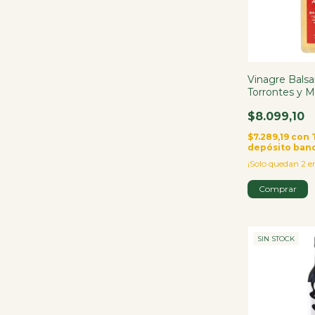
Vinagre Bals
Torrontes y 
$8.099,10
$7.289,19
con
depósito ban
¡Solo quedan
2
en
SIN STOCK