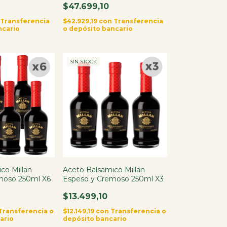
$47.699,10
Transferencia
$42.929,19
con
Transferencia
ncario
o depósito bancario
SIN STOCK
co Millan
Aceto Balsamico Millan
moso 250ml X6
Espeso y Cremoso 250ml X3
$13.499,10
Transferencia o
$12.149,19
con
Transferencia o
ario
depósito bancario