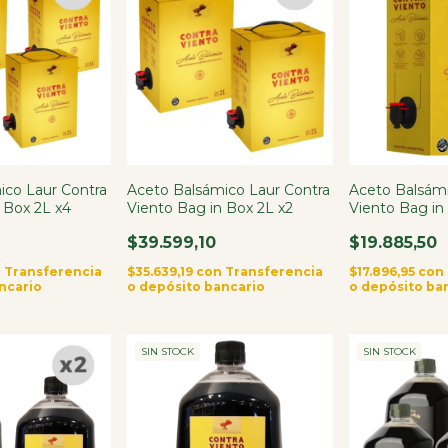
ico Laur Contra
Aceto Balsámico Laur Contra
Aceto Balsámi
 Box 2L x4
Viento Bag in Box 2L x2
Viento Bag in
$39.599,10
$19.885,50
n
Transferencia
$35.639,19
con
Transferencia
$17.896,95
con
ncario
o depósito bancario
o depósito ba
SIN STOCK
SIN STOCK