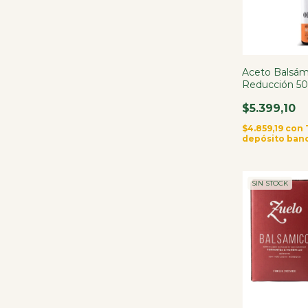
Aceto Balsámi
Reducción 5
$5.399,10
$4.859,19
con
depósito ban
SIN STOCK