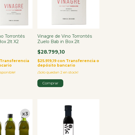
no Torrontés
Vinagre de Vino Torrontés
ox 2lt X2
Zuelo Bab in Box 2lt
$28.799,10
Transferencia
$25.919,19
con
Transferencia o
ncario
depósito bancario
sponible!
¡Solo quedan
2
en stock!