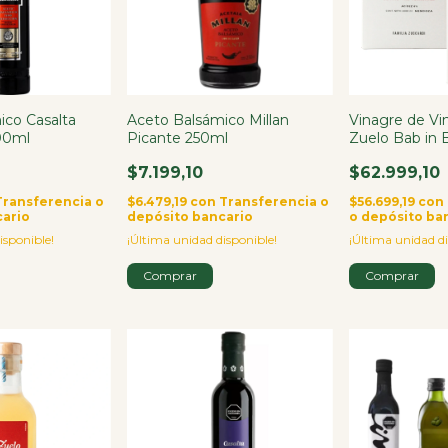
ico Casalta
Aceto Balsámico Millan
Vinagre de Vi
00ml
Picante 250ml
Zuelo Bab in B
$7.199,10
$62.999,10
Transferencia o
$6.479,19
con
Transferencia o
$56.699,19
con
cario
depósito bancario
o depósito ba
isponible!
¡Última unidad disponible!
¡Última unidad di