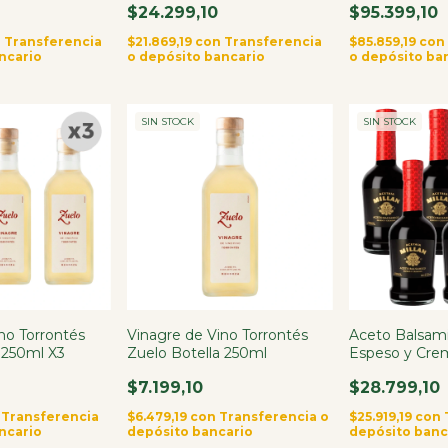
$24.299,10
$95.399,10
n
Transferencia
$21.869,19
con
Transferencia
$85.859,19
con
ncario
o depósito bancario
o depósito ba
SIN STOCK
SIN STOCK
no Torrontés
Vinagre de Vino Torrontés
Aceto Balsami
 250ml X3
Zuelo Botella 250ml
Espeso y Cre
$7.199,10
$28.799,10
Transferencia
$6.479,19
con
Transferencia o
$25.919,19
con
ncario
depósito bancario
depósito banc