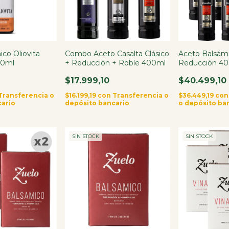
co Oliovita
Combo Aceto Casalta Clásico
Aceto Balsámi
00ml
+ Reducción + Roble 400ml
Reducción 40
$17.999,10
$40.499,10
Transferencia o
$16.199,19
con
Transferencia o
$36.449,19
con
cario
depósito bancario
o depósito ba
SIN STOCK
SIN STOCK