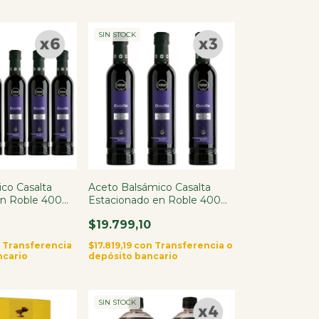
SIN STOCK
co Casalta
Aceto Balsámico Casalta
en Roble 400ml
Estacionado en Roble 400ml
x3
$19.799,10
n
Transferencia
$17.819,19
con
Transferencia o
ncario
depósito bancario
SIN STOCK