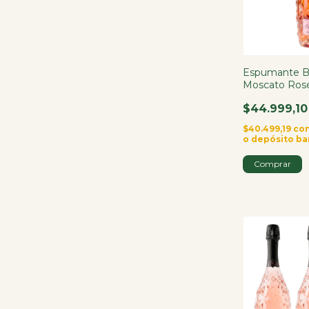
Espumante Ba
Moscato Ros
Italiano 750m
$44.999,10
$40.499,19
co
o depósito ba