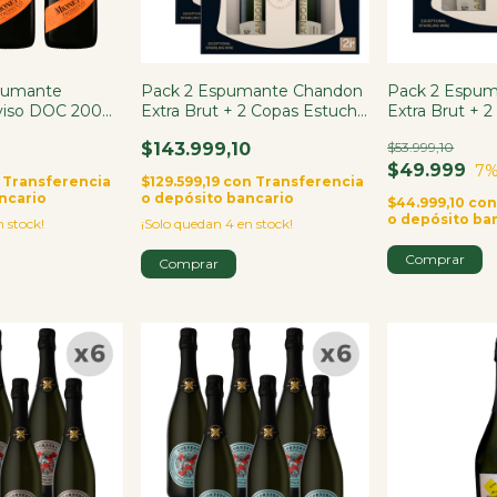
pumante
Pack 2 Espumante Chandon
Pack 2 Espu
viso DOC 200ml
Extra Brut + 2 Copas Estuche
Extra Brut + 
X3
$143.999,10
$53.999,10
$49.999
7
%
Transferencia
$129.599,19
con
Transferencia
ncario
o depósito bancario
$44.999,10
co
o depósito ba
 stock!
¡Solo quedan
4
en stock!