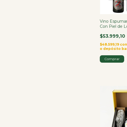
Vino Espuma
Con Piel de 
750ml X6
$53.999,10
$48.599,19
co
o depósito ba