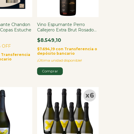
mante Chandon
Vino Espumante Perro
2 Copas Estuche
Callejero Extra Brut Rosado
750ml
$8.549,10
 OFF
$7.694,19
con
Transferencia o
depósito bancario
n
Transferencia
ncario
¡Última unidad disponible!