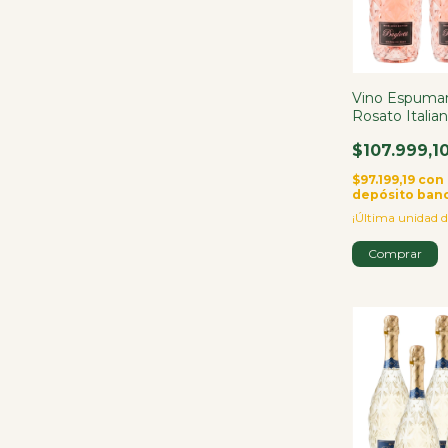
Vino Espuman
Rosato Italia
$107.999,1
$97.199,19
con
depósito ban
¡Última unidad d