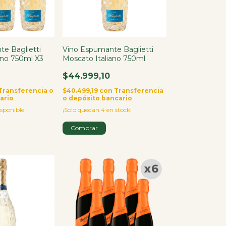
e Baglietti
Vino Espumante Baglietti
ano 750ml X3
Moscato Italiano 750ml
$44.999,10
Transferencia o
$40.499,19
con
Transferencia
ario
o depósito bancario
sponible!
¡Solo quedan
4
en stock!