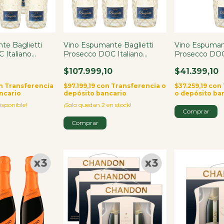
te Baglietti
Vino Espumante Baglietti
Vino Espumant
 Italiano
Prosecco DOC Italiano
Prosecco DOC 
750ml X3
750ml
0
$107.999,10
$41.399,10
n
Transferencia
$97.199,19
con
Transferencia o
$37.259,19
con
ncario
depósito bancario
o depósito ba
isponible!
¡Solo quedan
2
en stock!