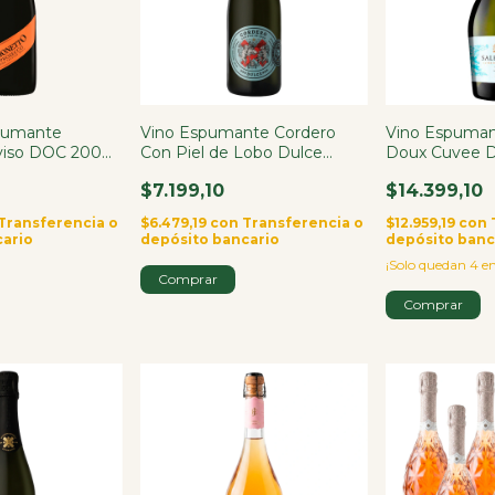
pumante
Vino Espumante Cordero
Vino Espuman
viso DOC 200ml
Con Piel de Lobo Dulce
Doux Cuvee D
750ml
$7.199,10
$14.399,10
Transferencia o
$6.479,19
con
Transferencia o
$12.959,19
con
cario
depósito bancario
depósito banc
¡Solo quedan
4
en