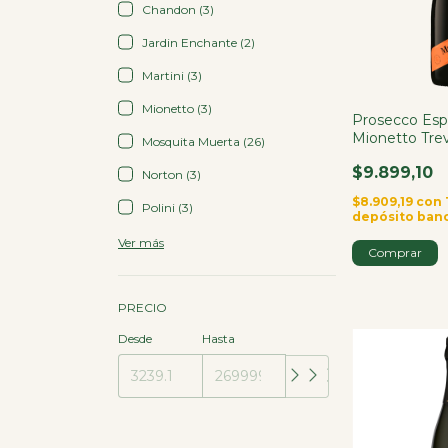
Chandon (3)
Jardin Enchante (2)
Martini (3)
Mionetto (3)
Prosecco Es
Mionetto Tre
Mosquita Muerta (26)
Italia
$9.899,10
Norton (3)
$8.909,19
con
Polini (3)
depósito ban
Ver más
PRECIO
Desde
Hasta