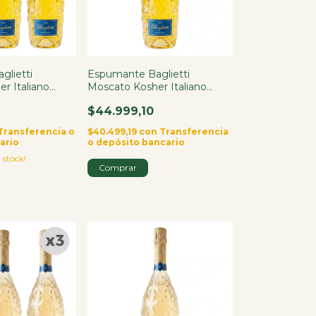
glietti
Espumante Baglietti
r Italiano
Moscato Kosher Italiano
750ml
$44.999,10
Transferencia o
$40.499,19
con
Transferencia
ario
o depósito bancario
 stock!