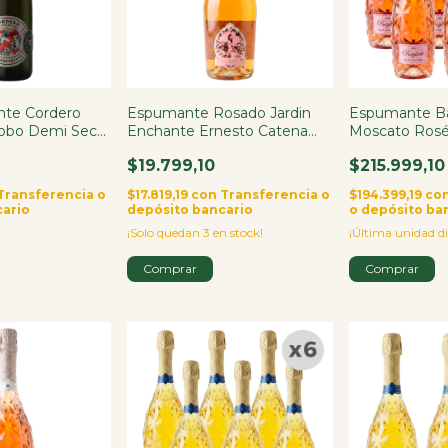
nte Cordero
Espumante Rosado Jardin
Espumante Ba
Lobo Demi Sec
Enchante Ernesto Catena
Moscato Rosé
750ml
Italiano 750ml
$19.799,10
$215.999,10
Transferencia o
$17.819,19
con
Transferencia o
$194.399,19
co
cario
depósito bancario
o depósito ba
¡Solo quedan
3
en stock!
¡Última unidad di