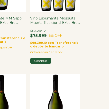
nte MM Sapo
Vino Espumante Mosquita
Extra Brut
Muerta Tradicional Extra Brut
750ml X6
$80.999,10
$75.999
6
% OFF
Transferencia o
ario
$68.399,10
con
Transferencia
o depósito bancario
sponible!
¡Solo quedan
3
en stock!