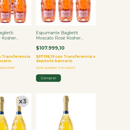
glietti
Espumante Baglietti
 Kosher
Moscato Rosé Kosher
 X6
Italiano 750ml X3
$107.999,10
n
Transferencia
$97.199,19
con
Transferencia o
ncario
depósito bancario
sponible!
¡Solo quedan
2
en stock!