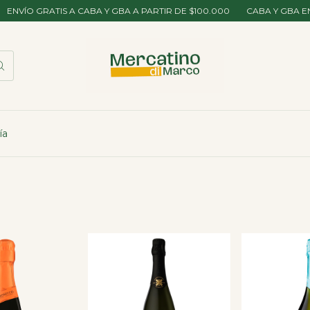
ATIS A CABA Y GBA A PARTIR DE $100.000
CABA Y GBA ENVIO EN EL 
ía