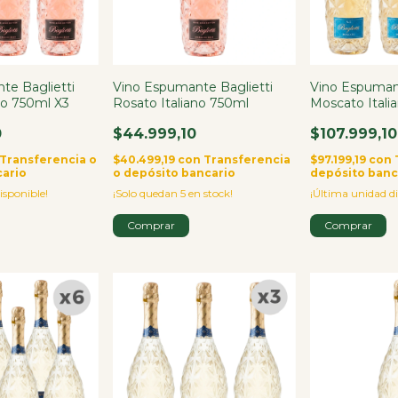
te Baglietti
Vino Espumante Baglietti
Vino Espumant
no 750ml X3
Rosato Italiano 750ml
Moscato Itali
0
$44.999,10
$107.999,10
Transferencia o
$40.499,19
con
Transferencia
$97.199,19
con
cario
o depósito bancario
depósito banc
isponible!
¡Solo quedan
5
en stock!
¡Última unidad di