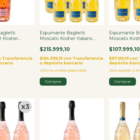
glietti
Espumante Baglietti
Espumante Ba
é Kosher
Moscato Kosher Italiano
Moscato Koshe
l
750ml X6
750ml X3
$215.999,10
$107.999,10
n
Transferencia
$194.399,19
con
Transferencia
$97.199,19
con
ncario
o depósito bancario
depósito banc
¡Última unidad disponible!
¡Solo quedan
2
en