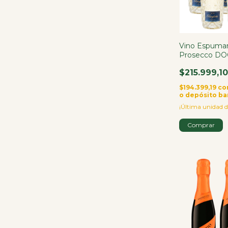
Vino Espuman
Prosecco DOC
750ml X6
$215.999,1
$194.399,19
co
o depósito ba
¡Última unidad d