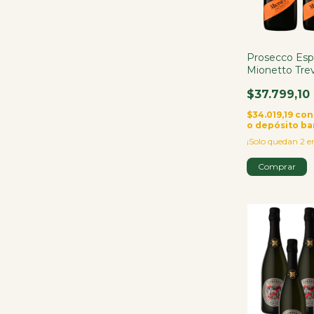
Prosecco Es
Mionetto Tre
Italia X3
$37.799,10
$34.019,19
con
o depósito ba
¡Solo quedan
2
en