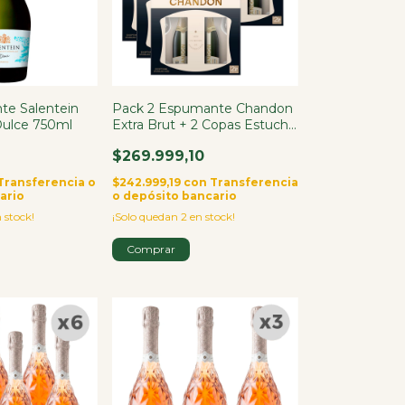
te Salentein
Pack 2 Espumante Chandon
ulce 750ml
Extra Brut + 2 Copas Estuche
X6
$269.999,10
Transferencia o
$242.999,19
con
Transferencia
ario
o depósito bancario
 stock!
¡Solo quedan
2
en stock!