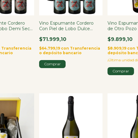
nte Cordero
Vino Espumante Cordero
Vino Espuma
Lobo Demi Sec
Con Piel de Lobo Dulce
de Otro Pozo 
750ml X6
750ml
$71.999,10
$9.899,10
n
Transferencia
$64.799,19
con
Transferencia
$8.909,19
con
ncario
o depósito bancario
depósito banc
¡Última unidad di