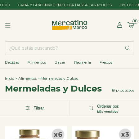
0
CABA Y GBA ENVIO EN EL DÍA HASTA LAS 12:00HS
10% OFF EN E
0
Bebidas
Alimentos
Bazar
Regalería
Frescos
Inicio
>
Alimentos
>
Mermeladas y Dulces
Mermeladas y Dulces
19 productos
Ordenar por:
Filtrar
Más vendidos