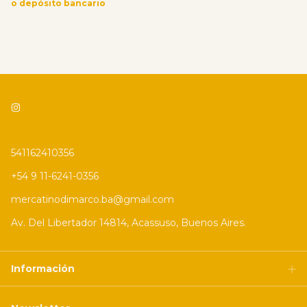
o depósito bancario
541162410356
+54 9 11-6241-0356
mercatinodimarco.ba@gmail.com
Av. Del Libertador 14814, Acassuso, Buenos Aires.
Información