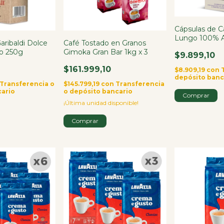
Cápsulas de 
Lungo 100% A
aribaldi Dolce
Café Tostado en Granos
Cápsulas
ío 250g
Gimoka Gran Bar 1kg x 3
$9.899,10
$161.999,10
$8.909,19
con
depósito banc
Transferencia o
$145.799,19
con
Transferencia
cario
o depósito bancario
¡Última unidad disponible!