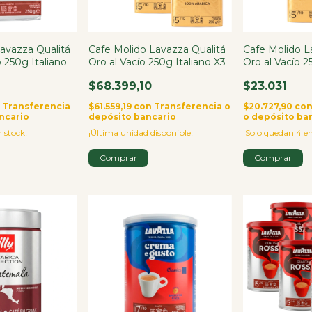
avazza Qualitá
Cafe Molido Lavazza Qualitá
Cafe Molido L
o 250g Italiano
Oro al Vacío 250g Italiano X3
Oro al Vacío 2
$68.399,10
$23.031
n
Transferencia
$61.559,19
con
Transferencia o
$20.727,90
co
ncario
depósito bancario
o depósito ba
 stock!
¡Última unidad disponible!
¡Solo quedan
4
en