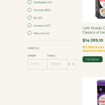
Garibaldi (40)
Gimoka (80)
Illy (21)
Lavazza (27)
Café Molido
Classico al Va
Volturno (4)
$14.399,10
$12.959,19
con
PRECIO
depósito ban
Desde
Hasta