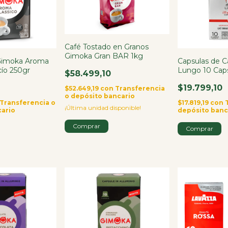
Café Tostado en Granos
Gimoka Gran BAR 1kg
 Gimoka Aroma
Capsulas de Ca
cío 250gr
Lungo 10 Capsu
$58.499,10
$19.799,10
$52.649,19
con
Transferencia
o depósito bancario
Transferencia o
$17.819,19
con
¡Última unidad disponible!
cario
depósito banc