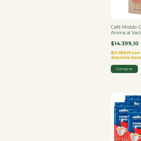
Café Molido G
Aroma al Vac
$14.399,10
$12.959,19
con
depósito ban