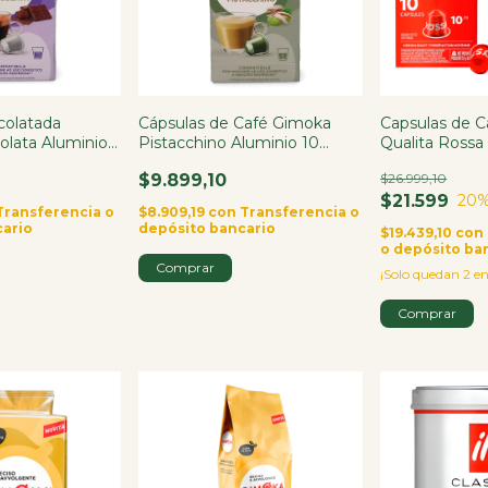
colatada
Cápsulas de Café Gimoka
Capsulas de C
olata Aluminio
Pistacchino Aluminio 10
Qualita Rossa
Cápsulas
Italia X2
$9.899,10
$26.999,10
$21.599
20
%
Transferencia o
$8.909,19
con
Transferencia o
cario
depósito bancario
$19.439,10
con
o depósito ba
¡Solo quedan
2
en