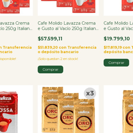
Lavazza Crema
Cafe Molido Lavazza Crema
Cafe Molido 
cío 250g Italiano
e Gusto al Vacío 250g Italiano
e Gusto al Vac
X3
$57.599,11
$19.799,10
n
Transferencia
$51.839,20
con
Transferencia
$17.819,19
con
ncario
o depósito bancario
depósito banc
isponible!
¡Solo quedan
2
en stock!