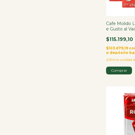
Cafe Molido 
e Gusto al Va
X6
$115.199,10
$103.679,19
co
o depósito ba
¡Última unidad d