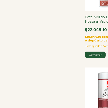
Cafe Molido L
Rossa al Vací
$22.049,10
$19.844,19
co
o depósito ba
¡Solo quedan
5
en