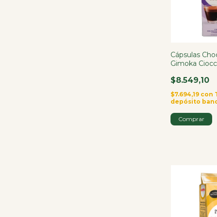
Cápsulas Cho
Gimoka Ciocc
10 Cápsulas
$8.549,10
$7.694,19
con
depósito ban