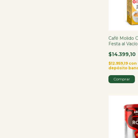
Café Molido 
Festa al Vací
$14.399,10
$12.959,19
con
depósito ban