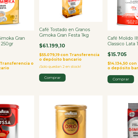
Café Tostado en Granos
Gimoka Gran Festa 1kg
Gimoka Gran
Café Molido Il
o 250gr
Classico Lata 
$61.199,10
$15.705
$55.079,19
con
Transferencia
o depósito bancario
Transferencia o
$14.134,50
con
¡Solo quedan
2
en stock!
cario
o depósito ba