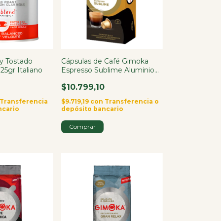
ly Tostado
Cápsulas de Café Gimoka
125gr Italiano
Espresso Sublime Aluminio
10 Cápsulas
$10.799,10
Transferencia
$9.719,19
con
Transferencia o
ncario
depósito bancario