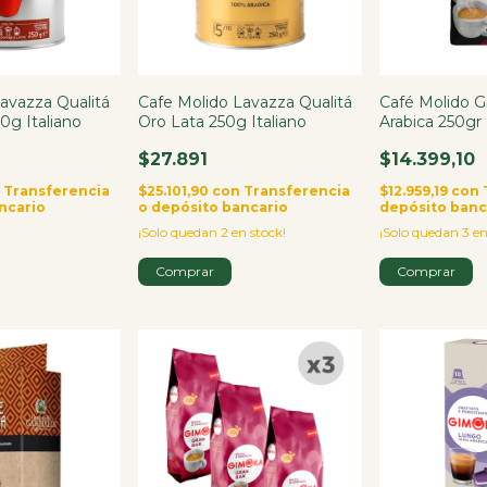
avazza Qualitá
Cafe Molido Lavazza Qualitá
Café Molido 
0g Italiano
Oro Lata 250g Italiano
Arabica 250gr
$27.891
$14.399,10
n
Transferencia
$25.101,90
con
Transferencia
$12.959,19
con
ncario
o depósito bancario
depósito banc
¡Solo quedan
2
en stock!
¡Solo quedan
3
en