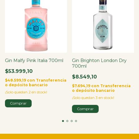
Gin Malfy Pink Italia 700ml
Gin Brighton London Dry
700ml
$53.999,10
$8.549,10
$48.599,19
con
Transferencia
o depósito bancario
$7.694,19
con
Transferencia
o depósito bancario
¡Solo quedan
2
en stock!
¡Solo quedan
3
en stock!