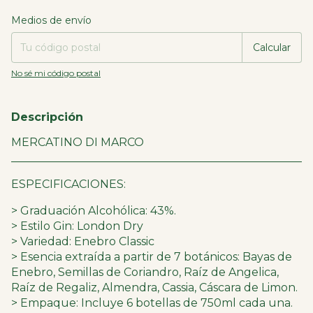
Entregas para el CP:
Cambiar CP
Medios de envío
Calcular
No sé mi código postal
Descripción
MERCATINO DI MARCO
____________________________________________________
ESPECIFICACIONES:
> Graduación Alcohólica: 43%.
> Estilo Gin: London Dry
> Variedad: Enebro Classic
> Esencia extraída a partir de 7 botánicos: Bayas de
Enebro, Semillas de Coriandro, Raíz de Angelica,
Raíz de Regaliz, Almendra, Cassia, Cáscara de Limon.
> Empaque: Incluye 6 botellas de 750ml cada una.