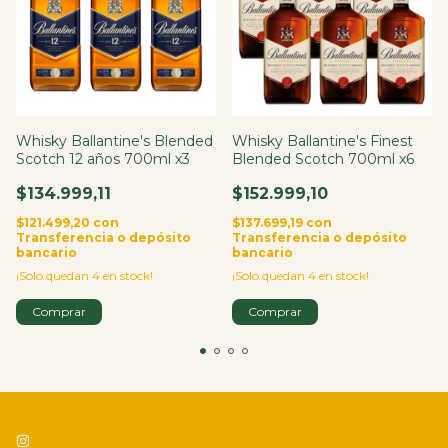
Whisky Ballantine's Blended
Whisky Ballantine's Finest
Scotch 12 años 700ml x3
Blended Scotch 700ml x6
$134.999,11
$152.999,10
$121.499,20
con
$137.699,19
con
Transferencia o depósito
Transferencia o depósito
bancario
bancario
¡Solo quedan
4
en stock!
¡Solo quedan
4
en stock!