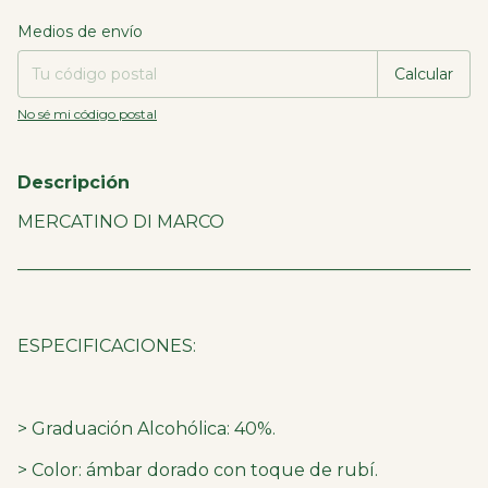
Entregas para el CP:
Cambiar CP
Medios de envío
Calcular
No sé mi código postal
Descripción
MERCATINO DI MARCO
____________________________________________________
ESPECIFICACIONES:
> Graduación Alcohólica: 40%.
> Color: ámbar dorado con toque de rubí.